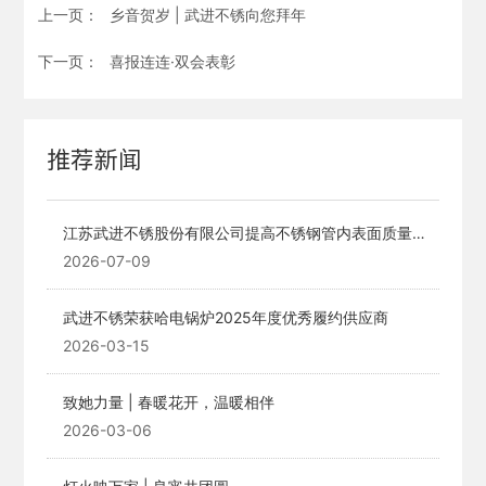
上一页：
乡音贺岁 | 武进不锈向您拜年
联系我们
下一页：
喜报连连·双会表彰
职业发展
推荐新闻
投资者关系
English
江苏武进不锈股份有限公司提高不锈钢管内表面质量的
技术改造项目公示稿
2026-07-09
武进不锈荣获哈电锅炉2025年度优秀履约供应商
2026-03-15
致她力量 | 春暖花开，温暖相伴
2026-03-06