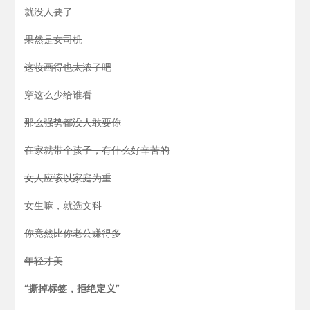
就没人要了
联系我们
果然是女司机
职业发展
这妆画得也太浓了吧
穿这么少给谁看
投资者关系
那么强势都没人敢要你
English
在家就带个孩子，有什么好辛苦的
女人应该以家庭为重
女生嘛，就选文科
你竟然比你老公赚得多
年轻才美
“撕掉标签，拒绝定义”