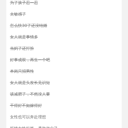
为了孩子忍一忍
太敏感了
怎么快30了还没结婚
女人就是事情多
当妈了还打扮
好事成双，再生一个吧
本岗只招男性
女人就是头发长见识短
该减肥了，不然没人要
干得好不如嫁得好
女性也可以奔赴理想