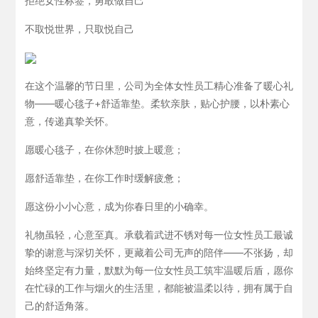
拒绝女性标签，勇敢做自己
不取悦世界，只取悦自己
在这个温馨的节日里，公司为全体女性员工精心准备了暖心礼
物——暖心毯子+舒适靠垫。柔软亲肤，贴心护腰，以朴素心
意，传递真挚关怀。
愿暖心毯子，在你休憩时披上暖意；
愿舒适靠垫，在你工作时缓解疲惫；
愿这份小小心意，成为你春日里的小确幸。
礼物虽轻，心意至真。承载着武进不锈对每一位女性员工最诚
挚的谢意与深切关怀，更藏着公司无声的陪伴——不张扬，却
始终坚定有力量，默默为每一位女性员工筑牢温暖后盾，愿你
在忙碌的工作与烟火的生活里，都能被温柔以待，拥有属于自
己的舒适角落。